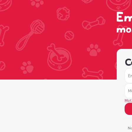
/sign-in?nextPage=%2Fview-profile%2F046074ce-12f5-41a
C
E
M
Mot
No