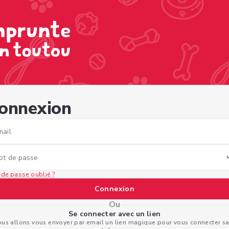
f-8b58-afcb9e85c0dc
onnexion
mail
ot de passe
 de passe oublié ?
Connexion
Ou
Se connecter avec un lien
us allons vous envoyer par email un lien magique pour vous connecter s