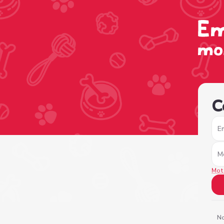
/sign-in?nextPage=%2Fview-profile%2F0fc45810-a449-49
C
E
M
Mot
No