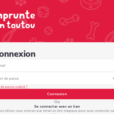
d2-9c42-608f517adb81
onnexion
mail
ot de passe
 de passe oublié ?
Connexion
Ou
Se connecter avec un lien
us allons vous envoyer par email un lien magique pour vous connecter s