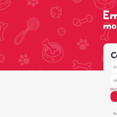
/sign-in?nextPage=%2Fview-profile%2F15beab47-7fc8-47
C
E
M
Mot
No