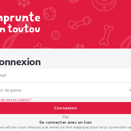
bd-b492-f5cb8d981e9f
onnexion
mail
ot de passe
 de passe oublié ?
Connexion
Ou
Se connecter avec un lien
us allons vous envoyer par email un lien magique pour vous connecter s