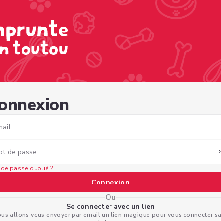
b-ac65-b1f5c5cc803f
onnexion
mail
ot de passe
 de passe oublié ?
Connexion
Ou
Se connecter avec un lien
us allons vous envoyer par email un lien magique pour vous connecter s