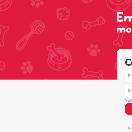
/sign-in?nextPage=%2Fview-profile%2F2b94df0f-50cb-462
C
E
M
Mot
No