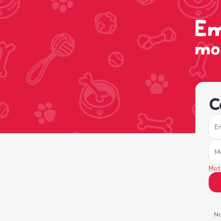
/sign-in?nextPage=%2Fview-profile%2F34892564-be5e-4
C
E
M
Mot
No