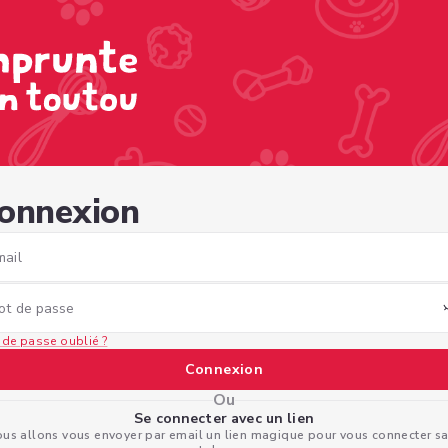
b05-afd3-a9133c8ab574
onnexion
mail
ot de passe
 de passe oublié ?
Connexion
Ou
Se connecter avec un lien
us allons vous envoyer par email un lien magique pour vous connecter s