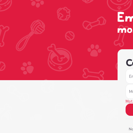
/sign-in?nextPage=%2Fview-profile%2F34d6a7ab-b9b3-45
C
E
M
Mot
No