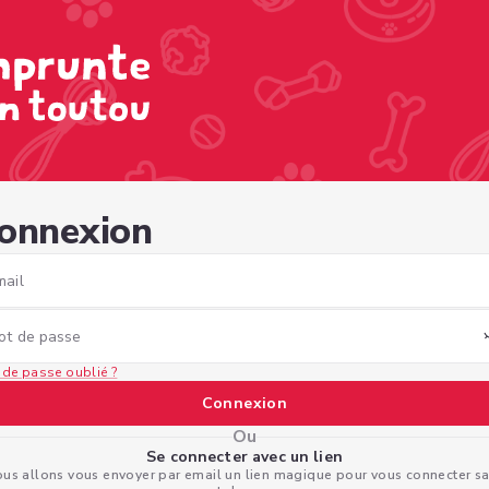
df-8852-b66aac91c2db
onnexion
mail
ot de passe
 de passe oublié ?
Connexion
Ou
Se connecter avec un lien
us allons vous envoyer par email un lien magique pour vous connecter s