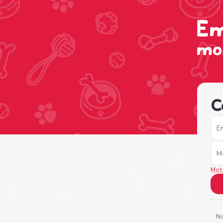
/sign-in?nextPage=%2Fview-profile%2F45d8f274-6692-4
C
E
M
Mot
No