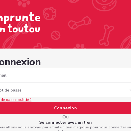
5c5-89e1-98b6ac6e4eba
onnexion
mail
ot de passe
 de passe oublié ?
Connexion
Ou
Se connecter avec un lien
us allons vous envoyer par email un lien magique pour vous connecter s