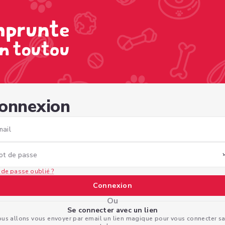
b06-8f43-867a97ad6e6e
onnexion
mail
ot de passe
 de passe oublié ?
Connexion
Ou
Se connecter avec un lien
us allons vous envoyer par email un lien magique pour vous connecter s