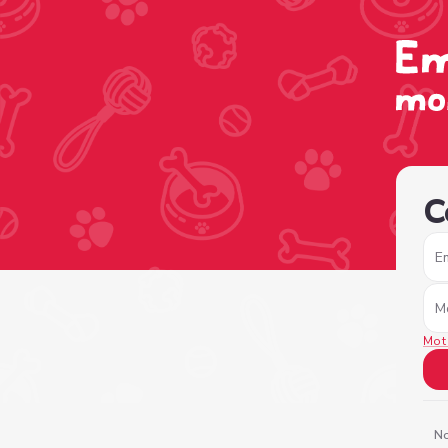
/sign-in?nextPage=%2Fview-profile%2F55a220eb-e422-4
C
E
M
Mot
No