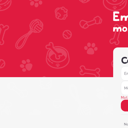
/sign-in?nextPage=%2Fview-profile%2F8ae15918-cafa-47
C
E
M
Mot
No