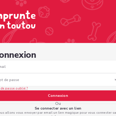
41-bb9e-81c856a5564a
onnexion
mail
ot de passe
 de passe oublié ?
Connexion
Ou
Se connecter avec un lien
us allons vous envoyer par email un lien magique pour vous connecter s