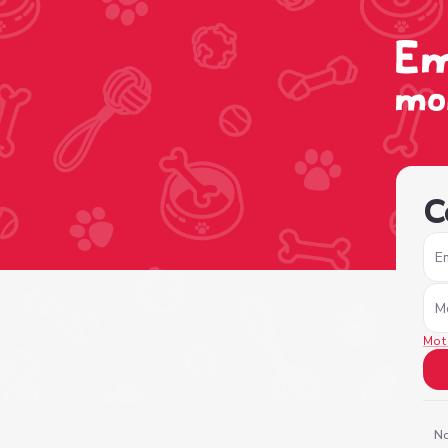
/sign-in?nextPage=%2Fview-profile%2F91ad853a-6851-4fa
C
E
M
Mot
No