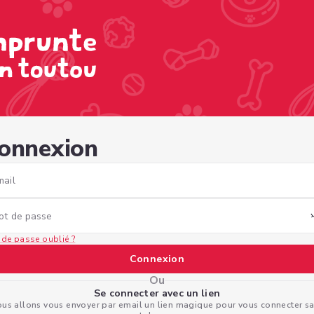
6-bad0-dd7ffa35893f
onnexion
mail
ot de passe
 de passe oublié ?
Connexion
Ou
Se connecter avec un lien
us allons vous envoyer par email un lien magique pour vous connecter s