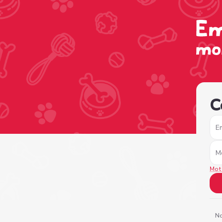
/sign-in?nextPage=%2Fview-profile%2F98f5fa18-4356-4e
C
E
M
Mot
No