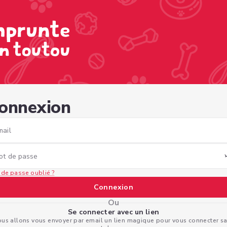
c5-afe8-ed4064e5526a
onnexion
mail
ot de passe
 de passe oublié ?
Connexion
Ou
Se connecter avec un lien
us allons vous envoyer par email un lien magique pour vous connecter s