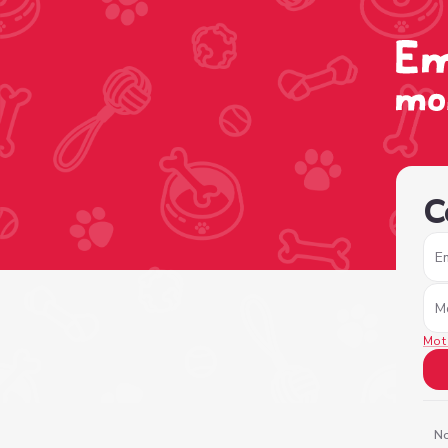
/sign-in?nextPage=%2Fview-profile%2F9a165705-424d-4
C
E
M
Mot
No