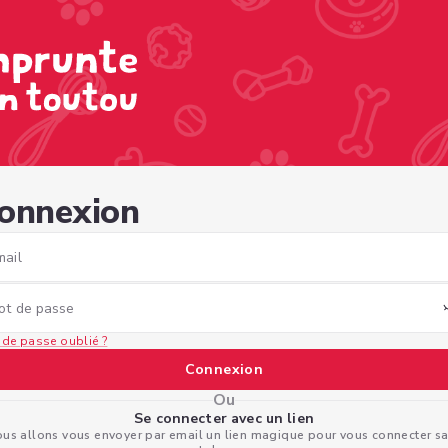
801-bee9-45fb282319c5
onnexion
mail
ot de passe
 de passe oublié ?
Connexion
Ou
Se connecter avec un lien
us allons vous envoyer par email un lien magique pour vous connecter s