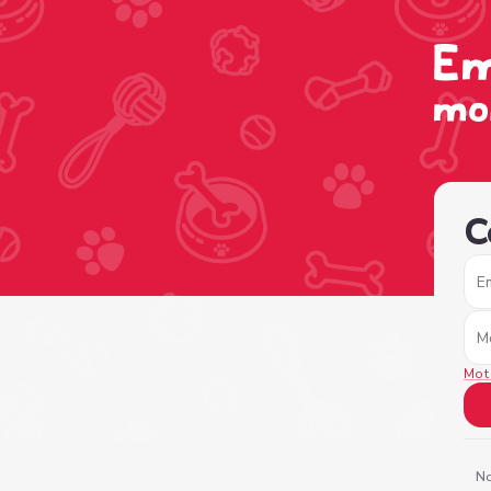
/sign-in?nextPage=%2Fview-profile%2Fa1a937bf-6733-4
C
E
M
Mot
No