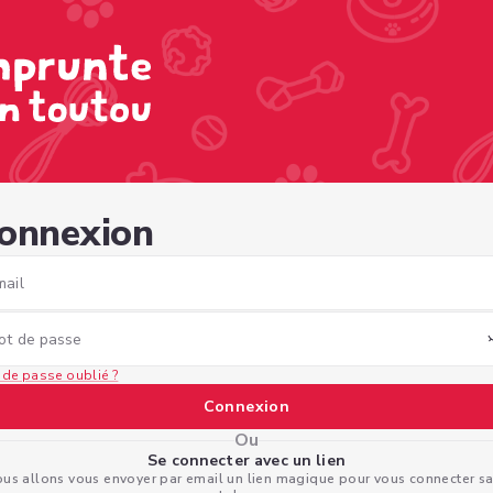
391-be8f-85164e886810
onnexion
mail
ot de passe
 de passe oublié ?
Connexion
Ou
Se connecter avec un lien
us allons vous envoyer par email un lien magique pour vous connecter s