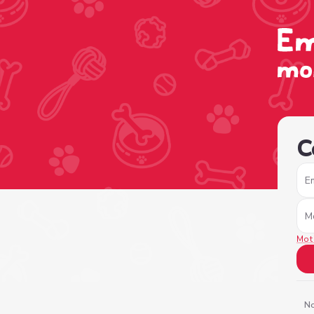
/sign-in?nextPage=%2Fview-profile%2Fc31973ef-83a9-49
C
E
M
Mot
No