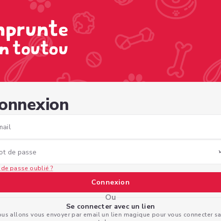
1e-8fd3-4c8821c44e6a
onnexion
mail
ot de passe
 de passe oublié ?
Connexion
Ou
Se connecter avec un lien
us allons vous envoyer par email un lien magique pour vous connecter s