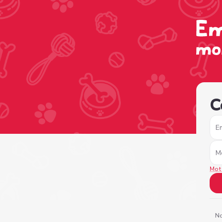
/sign-in?nextPage=%2Fview-profile%2Fc87e20b7-14de-44
C
E
M
Mot
No