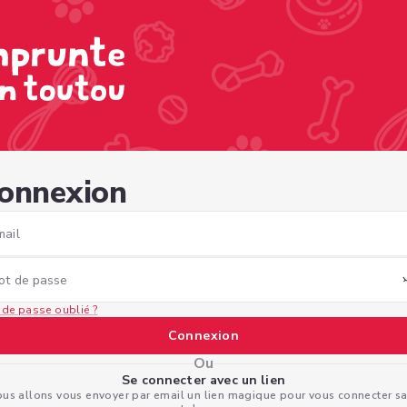
9b-879d-aa2162299cbf
onnexion
mail
ot de passe
 de passe oublié ?
Connexion
Ou
Se connecter avec un lien
us allons vous envoyer par email un lien magique pour vous connecter s