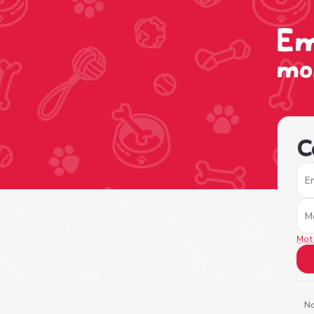
/sign-in?nextPage=%2Fview-profile%2Fde449768-6814-4
C
E
M
Mot
No