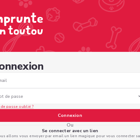
2bb-b865-cb6b9c3ca343
onnexion
mail
ot de passe
 de passe oublié ?
Connexion
Ou
Se connecter avec un lien
us allons vous envoyer par email un lien magique pour vous connecter s