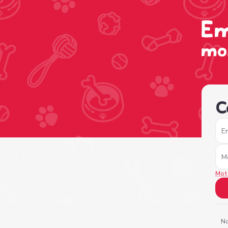
/sign-in?nextPage=%2Fview-profile%2Fe20df480-1264-44
C
E
M
Mot
No