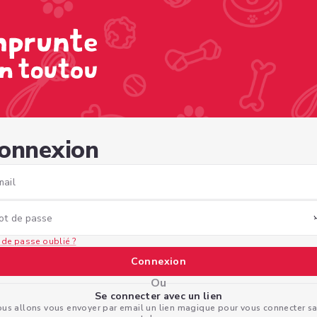
e6-bb3b-afaa7c42c87e
onnexion
mail
ot de passe
 de passe oublié ?
Connexion
Ou
Se connecter avec un lien
us allons vous envoyer par email un lien magique pour vous connecter s