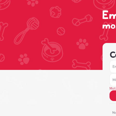
/sign-in?nextPage=%2Fview-profile%2Fe4d2c1e6-4d5f-4c0
C
E
M
Mot
No