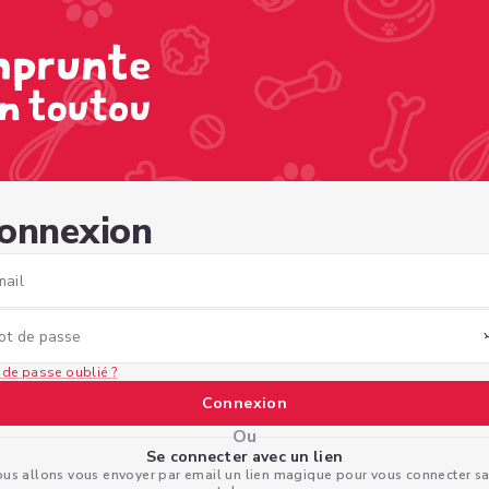
f-acb0-252ca871591f
onnexion
mail
ot de passe
 de passe oublié ?
Connexion
Ou
Se connecter avec un lien
us allons vous envoyer par email un lien magique pour vous connecter s