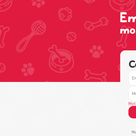
/sign-in?nextPage=%2Fview-profile%2Fe4f9fdad-42ec-4d3
C
E
M
Mot
No