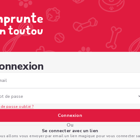
9-8c07-2b35c8fd7cec
onnexion
mail
ot de passe
 de passe oublié ?
Connexion
Ou
Se connecter avec un lien
us allons vous envoyer par email un lien magique pour vous connecter s