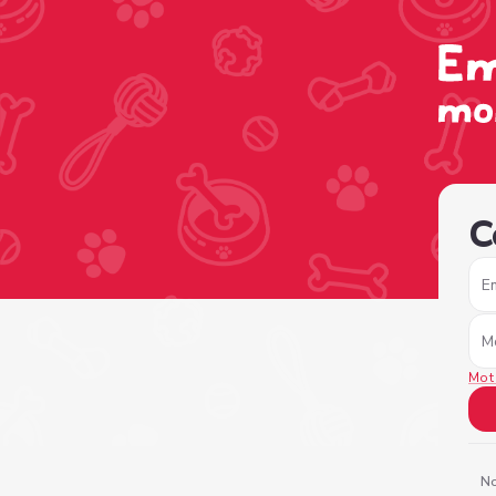
/sign-in?nextPage=%2Fview-profile%2Fe956e73d-4010-4
C
E
M
Mot
No