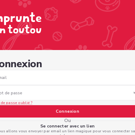
676-8e99-47eea9e8c1a4
onnexion
mail
ot de passe
 de passe oublié ?
Connexion
Ou
Se connecter avec un lien
us allons vous envoyer par email un lien magique pour vous connecter s