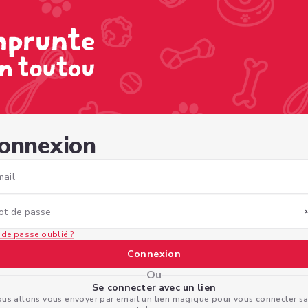
1e-84a5-40b64c8a552f
onnexion
mail
ot de passe
 de passe oublié ?
Connexion
Ou
Se connecter avec un lien
us allons vous envoyer par email un lien magique pour vous connecter s