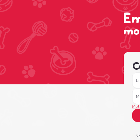
/sign-in?nextPage=%2Fview-profile%2Ff4a0e14e-4ace-4b
C
E
M
Mot
No