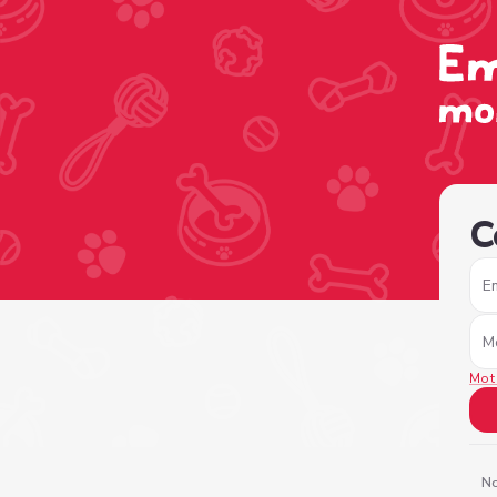
/sign-in?nextPage=%2Fview-profile%2Ff888a7cb-9a48-415
C
E
M
Mot
No