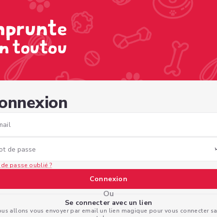
e-ad62-841f0f6e2f4f
onnexion
mail
ot de passe
 de passe oublié ?
Connexion
Ou
Se connecter avec un lien
us allons vous envoyer par email un lien magique pour vous connecter s